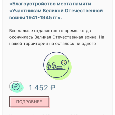
«Благоустройство места памяти
«Участникам Великой Отечественной
войны 1941-1945 гг».
Все дальше отдаляется то время. когда
окончилась Великая Отечественная война. На
нашей территории не осталось ни одного
ветерана, прошедшего войну. Но памятник,
посвященный людям, погибшим в годы
Великой Отечественной войны, напоминает
ныне живущим O той цене, что заплатила
наша страна за мир на земле. Нынешнее
поколение должно быть достойно памяти
1 452 ₽
павших. Очень хотелось бы, чтобы слова
«Никто не забыт, ничто не забыто»
претворялись B жизнь. Надо отдавать дань
ПОДРОБНЕЕ
уважения ныне живущим, но свято чтить
память тех, KTO погиб, защищая мирную