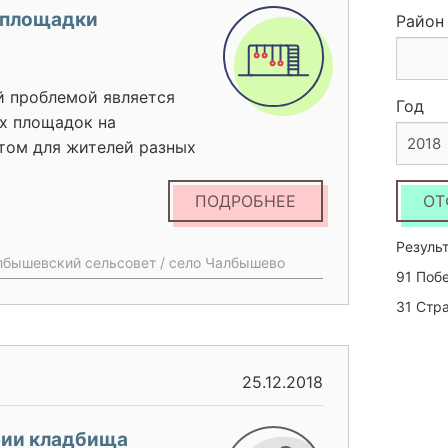
 площадки
Район
й проблемой является
Год
х площадок на
2018
ртом для жителей разных
, имеющих спортивную
 считая учащихся школы,
ПОДРОБНЕЕ
ОТ
тствуют. Реализация
ной площадки» является
Результ
албышевский сельсовет / село Чалбышево
ть многосторонние
91 Поб
летворит потребности
31 Стр
итории населенного
 села в занятиях спортом
открытом воздухе. 2.
25.12.2018
й доступ к спортивной
рошую зону для активного
рии кладбища