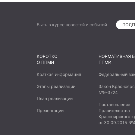
виде хоккейной коробки для ми
воротами, волейбольной стойкой
время данная площадка будет и
Быть в курсе новостей и событий
ПОДП
хоккейная коробка.
КОРОТКО
НОРМАТИВНАЯ Б
О ППМИ
ППМИ
Краткая информация
Федеральный за
Этапы реализации
Закон Красноярс
№9-3724
План реализации
Постановление
Презентации
Правительства
Красноярского к
от 30.09.2015 №