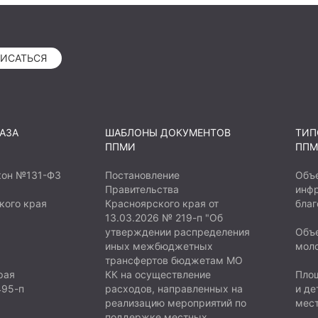
нифутбола и волейбола с
 и сеткой. В зимнее
спользоваться как
ИСАТЬСЯ
АЗА
ШАБЛОНЫ ДОКУМЕНТОВ
ТИП
ППМИ
ППМ
кон №131-ФЗ
Постановление
Объ
Правительства
инфр
кого края
Красноярского края от
благ
13.03.2026 № 219-п "Об
утверждении распределения
Объе
иных межбюджетных
мол
трансфертов бюджетам МО
рая
КК на осуществление
Площ
495-п
расходов, направленных на
и де
реализацию мероприятий по
мест
поддержке местных