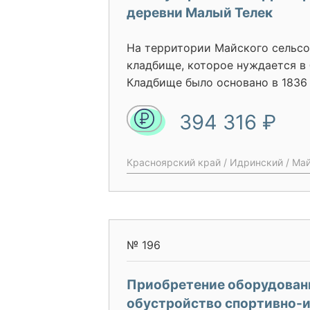
деревни Малый Телек
На территории Майского сельсо
кладбище, которое нуждается в 
Кладбище было основано в 1836 
ограждений проводился в 1992 г
394 316 ₽
выполнено из деревянного штак
негодность. На территорию кла
заходят животные, ломают оград
Красноярский край / Идринский / Май
материальный ущерб. Ежегодно в
родительский день, троица и др
много людей и они видят, что м
находятся в неудовлетворитель
создает негативное отношение н
№ 196
администрации Майского сельсо
надзорных органов по вопросу 
Приобретение оборудован
захоронения. Жители села возм
обустройство спортивно-
кладбища и обращаются с жалоб