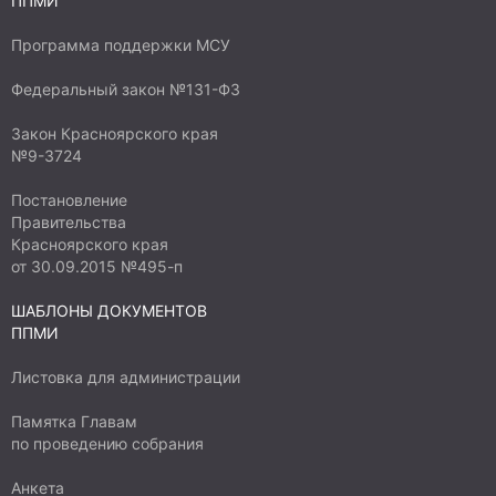
её территории в разы повысит качество
ППМИ
жизни местных жителей, безопасность
Программа поддержки МСУ
передвижения и будет способствовать
воспитанию эстетического вкуса,
Федеральный закон №131-ФЗ
формированию чувства ответственности
Закон Красноярского края
жителей за своё село и желание изменить его
№9-3724
облик.
Постановление
Правительства
Красноярского края
от 30.09.2015 №495-п
ШАБЛОНЫ ДОКУМЕНТОВ
ППМИ
Листовка для администрации
Памятка Главам
по проведению собрания
Анкета