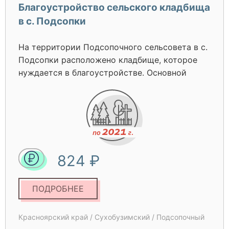
Благоустройство сельского кладбища
в с. Подсопки
На территории Подсопочного сельсовета в с.
Подсопки расположено кладбище, которое
нуждается в благоустройстве. Основной
проблемой, связанной с благоустройством
кладбища, является старое, пришедшее в
негодность ограждение, которое
периодически ремонтировалось с помощью
жителей села. Деревянные столбы быстро
подгнивают, падают, изгородь ломается.
824 ₽
Неопрятный вид производит грустное
впечатление. Ежегодно в праздники (пасха,
родительский день, троица и др.) на
ПОДРОБНЕЕ
кладбище приезжают много людей и они
видят, что ограждение территории кладбища
Красноярский край / Сухобузимский / Подсопочный
находится в неудовлетворительном