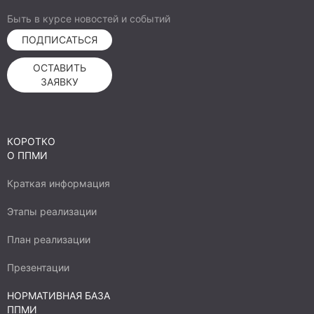
содержанию минерализованных
противопожарных полос вокруг населенных
Быть в курсе новостей и событий
пунктов, граничащих с лесными массивами.
ПОДПИСАТЬСЯ
Обработку минерализованных полос
ОСТАВИТЬ
дисковой бороной можно будет проводить в
ЗАЯВКУ
течении всего периода произрастания
сорняков.
КОРОТКО
О ППМИ
Краткая информация
Этапы реализации
План реализации
Презентации
НОРМАТИВНАЯ БАЗА
ППМИ