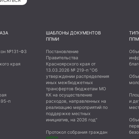
ИСАТЬСЯ
лекает молодежь села
есто удобно расположено
м общения молодежи,
жителей. Создание сквера
АЗА
ШАБЛОНЫ ДОКУМЕНТОВ
ТИП
ество досуга, но и станет
ППМИ
ППМ
ичных мероприятий:
иятий, культурных
кон №131-ФЗ
Постановление
Объ
Правительства
инфр
вать укреплению
кого края
Красноярского края от
благ
культуры семейного
13.03.2026 № 219-п "Об
утверждении распределения
Объе
иных межбюджетных
мол
трансфертов бюджетам МО
рая
КК на осуществление
Площ
495-п
расходов, направленных на
и де
реализацию мероприятий по
мест
поддержке местных
инициатив, на 2026 год"
Объе
пер
Протокол собрания граждан
безо
шаблон