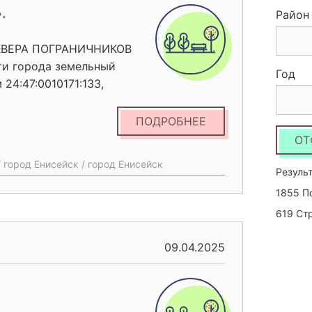
.
Район
СКВЕРА ПОГРАНИЧНИКОВ
ти города земельный
Год
24:47:0010171:133,
ным использованием: для
расположенного по адресу
ПОДРОБНЕЕ
Благоустройство данной
ОТ
ние, так как ул.Кирова
 город Енисейск / город Енисейск
я жителей и гостей
Результ
ссовые мероприятия. В
1855 П
ория эстетически не
619 Ст
итории: - отсутствует
насаждений, газонов,
09.04.2025
очивание имеющихся
ие существующей
удовлетворительном
ки, освещение.