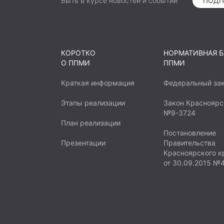
Быть в курсе новостей и событий
ПОДП
наполнением пространство прив
Зотино. Учитывая, что данное м
и исторически является центро
важно обустроить его для нужд 
КОРОТКО
НОРМАТИВНАЯ Б
позволит не только улучшить кач
О ППМИ
ППМИ
площадкой для проведения разл
праздников, спортивных меропр
Краткая информация
Федеральный за
событий. Это будет способство
Этапы реализации
Закон Красноярс
социальных связей и развитию 
№9-3724
отдыха на свежем воздухе.
План реализации
Постановление
Презентации
Правительства
Красноярского к
от 30.09.2015 №