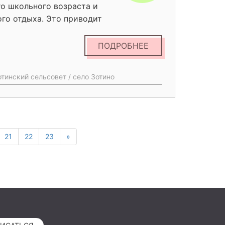
го школьного возраста и
го отдыха. Это приводит
ения проводят досуг в
, заброшенные дома,
ПОДРОБНЕЕ
оянии и др.) либо
в домашних условиях. В
тинский сельсовет / село Зотино
реди которых
 семейные пары и семьи с
 и комфортных зон для
на эмоциональном
уя социальной
21
22
23
»
ства жизни в населенном
ля полноценного отдыха на
ивного досуга жителей,
а территории села. В
й к благоустройству
сцена в аварийном
даже с таким минимальным