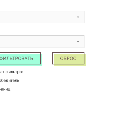
ФИЛЬТРОВАТЬ
СБРОС
ат фильтра:
обедитель
раниц