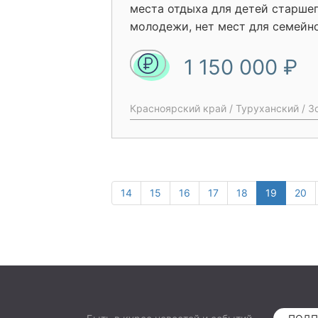
места отдыха для детей старше
молодежи, нет мест для семейно
к тому, что данные группы насел
1 150 000 ₽
небезопасных местах (например
уличная сцена в аварийном сост
предпочитают проводить время 
Красноярский край / Туруханский / Зо
селе проживает 368 жителей, с
значительное число – молодежь,
детьми. Отсутствие безопасных
отдыха негативно сказывается 
состоянии молодежи, способств
14
15
16
17
18
19
20
отдаленности и ухудшению каче
пункте. Для создания условий д
свежем воздухе, развития и акт
необходимо оборудовать сквер н
настоящее время на планируемо
территории размещена уличная 
состоянии и одна беседка, но 