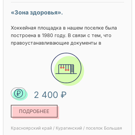
«Зона здоровья».
Хоккейная площадка в нашем поселке была
построена в 1980 году. В связи с тем, что
правоустанавливающие документы в
отношении вышеуказанного объекта не были
оформлены, денежные средства на его
модернизацию, текущий и капитальный
ремонт не выделялись. За 40 лет хоккейная
площадка, пришло в негодность. В 2023 году
Администрацией поселка было оформлено
2 400 ₽
право собственности и у нас появилась
возможность участвовать в ППМИ.
ПОДРОБНЕЕ
Красноярский край / Курагинский / поселок Большая