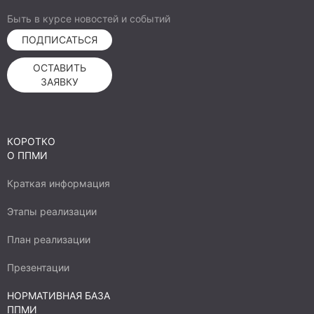
памяти, придаст значимость личного вклада
каждого сельчанина в сопричастности K
Быть в курсе новостей и событий
большому и нужному делу.
ПОДПИСАТЬСЯ
ОСТАВИТЬ
ЗАЯВКУ
КОРОТКО
О ППМИ
Краткая информация
Этапы реализации
План реализации
Презентации
НОРМАТИВНАЯ БАЗА
ППМИ