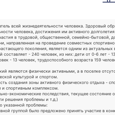
атель всей жизнедеятельности человека. Здоровый обр
ьности человека, достижения им активного долголетия
частия в трудовой, общественной, семейно-бытовой, 
ни, направленная на проведение совместных спортивн
растающего поколения, является одним из актуальных 
 составляет - 240 человек, из них: дети от 0-6 лет - 1
еловек - 13 человек, трудоспособного возраста 159 чел
кий являются физически активными, а в поселке отсу
ческой культурой и спортом.
сть создания зоны активного физического отдыха - с
 и спортивным комплексом.
ально-экономические последствия, текущее состояние 
и решения проблемы и т.д.)
ю указанной проблемы:
вной группой было предложено принять участие в кон