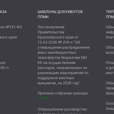
АЗА
ШАБЛОНЫ ДОКУМЕНТОВ
ТИП
ППМИ
ППМ
кон №131-ФЗ
Постановление
Объ
Правительства
инфр
кого края
Красноярского края от
благ
13.03.2026 № 219-п "Об
утверждении распределения
Объе
иных межбюджетных
мол
трансфертов бюджетам МО
рая
КК на осуществление
Площ
495-п
расходов, направленных на
и де
реализацию мероприятий по
мест
поддержке местных
инициатив, на 2026 год"
Объе
пер
Протокол собрания граждан
безо
шаблон
Осн
(маш
Операционное руководство