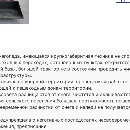
негопада, имеющаяся крупногабаритная техника не спр
еходных переходах, остановочных пунктах, открытого
й базы, большой трактор не в состоянии проводить чис
фраструктуры.
я связана с уборкой территории, проведением работ по
ющей к пешеходным зонам территории.
совета расчищаются от снега, чистятся и окашиваютс
я сельского поселения большая, протяженность пешех
евременной расчистки от снега и наледи не получаетс
едупреждала о негативных последствиях несвоевреме
жения, предписания.