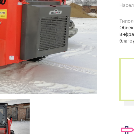
Насел
Типол
Объек
инфра
благо