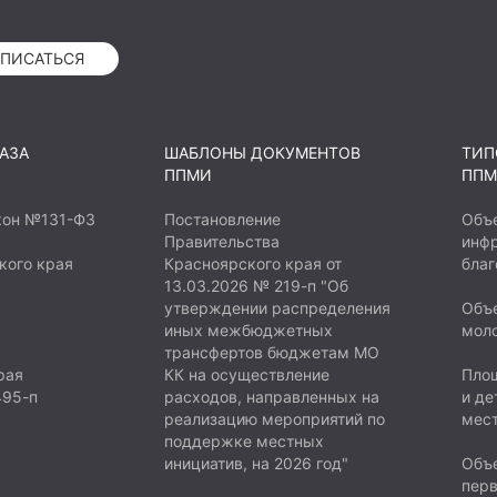
ПИСАТЬСЯ
АЗА
ШАБЛОНЫ ДОКУМЕНТОВ
ТИП
ППМИ
ППМ
кон №131-ФЗ
Постановление
Объ
Правительства
инфр
кого края
Красноярского края от
благ
13.03.2026 № 219-п "Об
утверждении распределения
Объе
иных межбюджетных
мол
трансфертов бюджетам МО
рая
КК на осуществление
Площ
495-п
расходов, направленных на
и де
реализацию мероприятий по
мест
поддержке местных
инициатив, на 2026 год"
Объе
пер