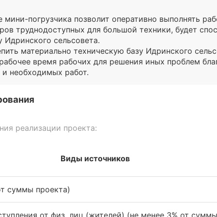
 мини-погрузчика позволит оперативно выполнять раб
ров труднодоступных для большой техники, будет спо
у Идринского сельсовета.
пить материально техническую базу Идринского сельс
рабочее время рабочих для решения иных проблем благ
 и необходимых работ.
рования
ия реализации проекта:
Виды источников
т суммы проекта)
тупления от физ. лиц (жителей) (не менее 3% от суммы