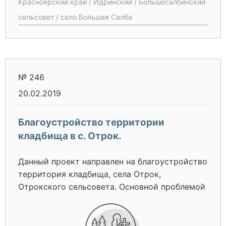
Красноярский край / Идринский / Большесалбинский
объекты села, жилые дома, дороги. Поэтому в
сельсовет / село Большая Салба
д. Средняя Салба существует острейшая
необходимость в водоотведении весенних
талых вод, которая позволит сохранить
жилые дома, дороги, для жителей и гостей
нашего села.
№ 246
20.02.2019
Благоустройство территории
кладбища в с. Отрок.
Данный проект направлен на благоустройство
территория кладбища, села Отрок,
Отрокского сельсовета. Основной проблемой
является деревянный забор, построенный в
2001 году и практически разрушенный на
данный момент. Собственными силами