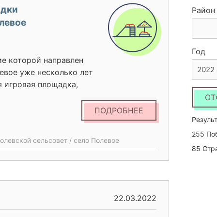
адки
Район
олевое
Год
ие которой направлен
2022
евое уже несколько лет
я игровая площадка,
ями села из подручных
ОТ
ПиН. Строительство
ПОДРОБНЕЕ
Результ
т занять детей и
ых поступков и ситуаций,
255 По
олевской сельсовет / село Полевое
асная игровая площадка
85 Стр
ть детей, способствовала
я, ведь прогулки и
ухе – это необходимый
зни. Все жители деревни
22.03.2022
здорового, активного