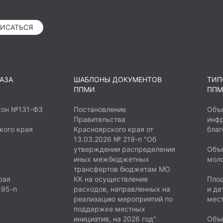
 (копии предписаний
щего исполнения
ИСАТЬСЯ
рямую зависят от наличия
АЗА
ШАБЛОНЫ ДОКУМЕНТОВ
ТИП
ППМИ
ППМ
кон №131-ФЗ
Постановление
Объ
Правительства
инфр
кого края
Красноярского края от
благ
13.03.2026 № 219-п "Об
утверждении распределения
Объе
иных межбюджетных
мол
трансфертов бюджетам МО
рая
КК на осуществление
Площ
495-п
расходов, направленных на
и де
реализацию мероприятий по
мест
поддержке местных
инициатив, на 2026 год"
Объе