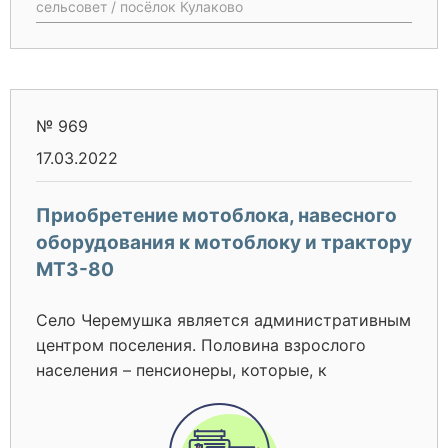
сельсовет / посёлок Кулаково
№ 969
17.03.2022
Приобретение мотоблока, навесного
оборудования к мотоблоку и трактору
МТЗ-80
Село Черемушка является административным
центром поселения. Половина взрослого
населения – пенсионеры, которые, к
сожалению, не имеют физической
возможности обрабатывать принадлежащие
им огороды полностью. Так, в центре села